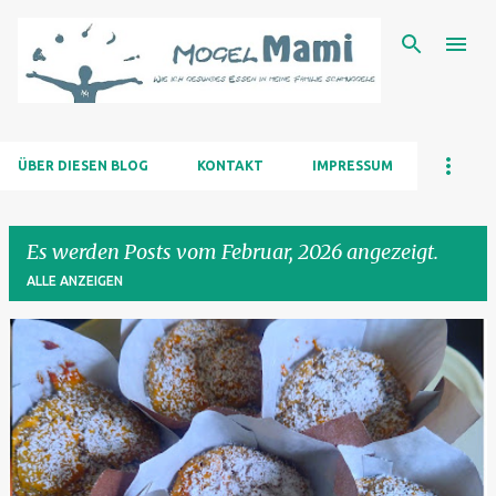
Direkt zum Hauptbereich
ÜBER DIESEN BLOG
KONTAKT
IMPRESSUM
Es werden Posts vom Februar, 2026 angezeigt.
ALLE ANZEIGEN
P
o
s
t
s