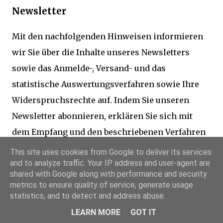
Newsletter
Mit den nachfolgenden Hinweisen informieren
wir Sie über die Inhalte unseres Newsletters
sowie das Anmelde-, Versand- und das
statistische Auswertungsverfahren sowie Ihre
Widerspruchsrechte auf. Indem Sie unseren
Newsletter abonnieren, erklären Sie sich mit
dem Empfang und den beschriebenen Verfahren
einverstanden.
This site uses cookies from Google to deliver its services
and to analyze traffic. Your IP address and user-agent are
shared with Google along with performance and security
Inhalt des Newsletters: Wir versenden
metrics to ensure quality of service, generate usage
Newsletter, E-Mails und weitere elektronische
statistics, and to detect and address abuse.
Benachrichtigungen mit werblichen
LEARN MORE
GOT IT